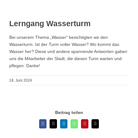
Klassen
Lerngang Wasserturm
Stimme
Bei unserem Thema „Wasser“ besichtigten wir den
Wasserturm. Ist der Turm voller Wasser? Wo kommt das
Wasser her? Diese und andere spannende Antworten gaben
uns die Mitarbeiter der Stadt, die diesen Turm warten und
pflegen. Danke!
18. Juni 2024
Beitrag teilen
Facebook
X
LinkedIn
WhatsApp
Pinterest
E-
Mail