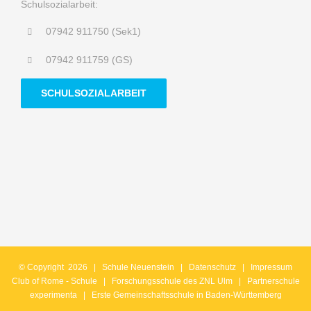
Schulsozialarbeit:
07942 911750 (Sek1)
07942 911759 (GS)
SCHULSOZIALARBEIT
© Copyright
2026 |
Schule Neuenstein
|
Datenschutz
|
Impressum
Club of Rome - Schule
| Forschungsschule des ZNL Ulm | Partnerschule
experimenta
| Erste Gemeinschaftsschule in Baden-Württemberg