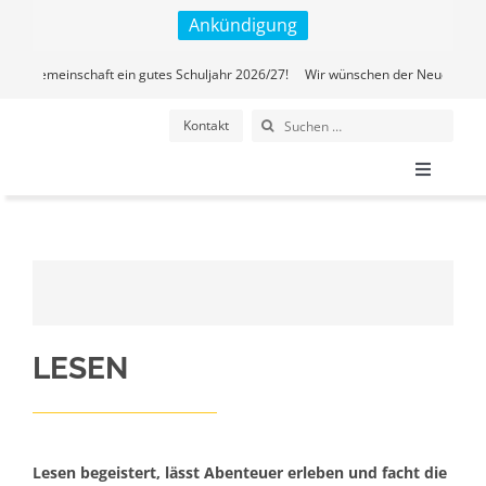
Zum
Ankündigung
Inhalt
springen
ulgemeinschaft ein gutes Schuljahr 2026/27! Wir wünschen der Neuensteiner S
Suche
Kontakt
nach:
Toggle
Navigati
Home
Alltag
LESEN
Angebo
Mensch
Lesen begeistert, lässt Abenteuer erleben und facht die