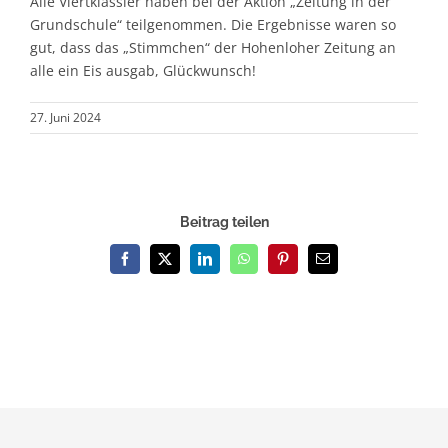
Alle Viertklässler haben bei der Aktion „Zeitung in der
Grundschule“ teilgenommen. Die Ergebnisse waren so
gut, dass das „Stimmchen“ der Hohenloher Zeitung an
alle ein Eis ausgab, Glückwunsch!
27. Juni 2024
Beitrag teilen
Facebook
X
LinkedIn
WhatsApp
Pinterest
E-
Mail