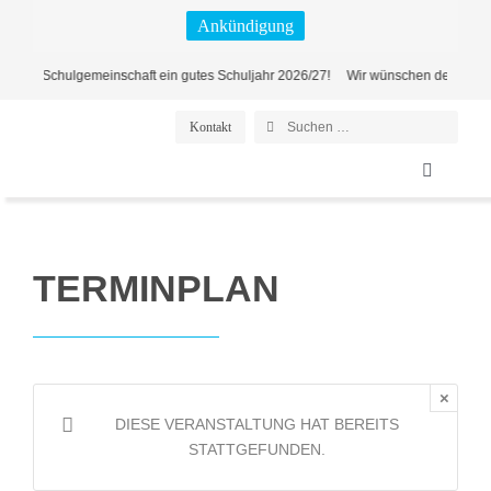
Zum
Ankündigung
Inhalt
springen
ner Schulgemeinschaft ein gutes Schuljahr 2026/27! Wir wünschen der Neuenste
Suche
Kontakt
nach:
Toggle
Navigati
Home
TERMINPLAN
Alltag
Angebot
×
DIESE VERANSTALTUNG HAT BEREITS
STATTGEFUNDEN.
Mensch