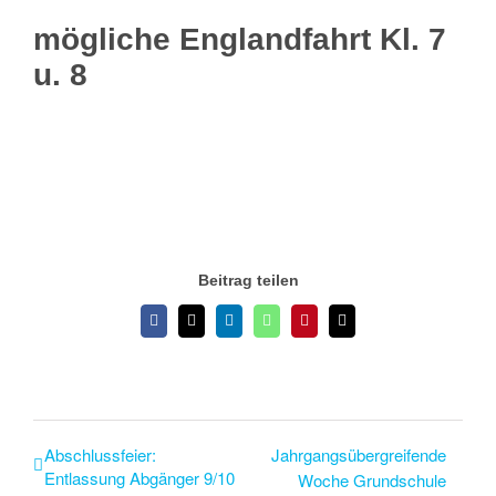
mögliche Englandfahrt Kl. 7
Klassen 
u. 8
21. Juli 2025
-
25. Juli 2025
Klassen
Stimme
Beitrag teilen
Facebook
X
LinkedIn
WhatsApp
Pinterest
E-
Mail
Abschlussfeier:
Jahrgangsübergreifende
Entlassung Abgänger 9/10
Woche Grundschule